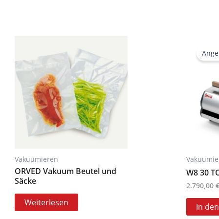
Ange
Vakuumieren
Vakuumie
ORVED Vakuum Beutel und
W8 30 T
Säcke
2.790,00
Weiterlesen
In de