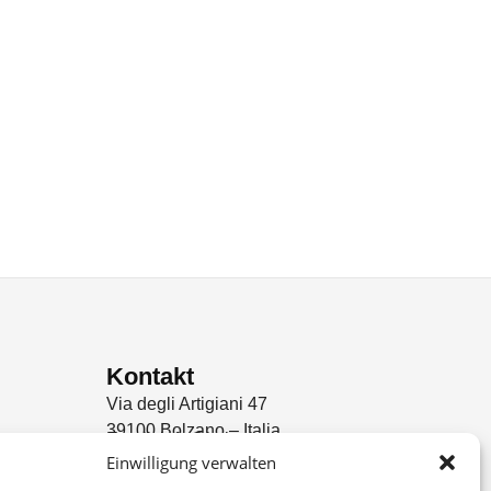
Kontakt
Via degli Artigiani 47
39100 Bolzano – Italia
Email: info@kabu.it
Einwilligung verwalten
Phone: +39 0471 977 318
ung