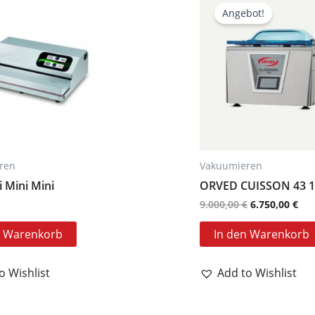
Preis
Pre
Angebot!
war:
ist:
9.000,00 €
6.7
ren
Vakuumieren
i Mini Mini
ORVED CUISSON 43 
9.000,00
€
6.750,00
€
n Warenkorb
In den Warenkorb
o Wishlist
Add to Wishlist