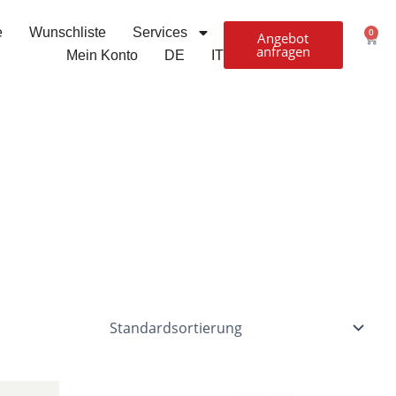
e
Wunschliste
Services
0
Ware
Angebot
anfragen
Mein Konto
DE
IT
er
ueller
Ursprünglicher
Aktueller