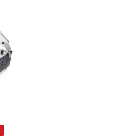
er
ueller
is
33,00 €.