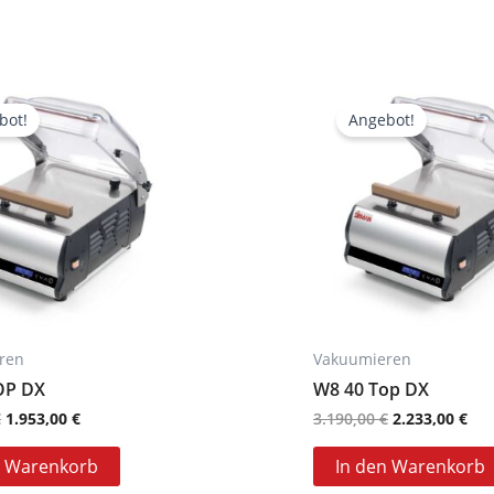
Ursprünglicher
Aktueller
Ursprünglich
Akt
Preis
Preis
Preis
Pre
bot!
Angebot!
war:
ist:
war:
ist:
2.790,00 €
1.953,00 €.
3.190,00 €
2.2
ren
Vakuumieren
OP DX
W8 40 Top DX
€
1.953,00
€
3.190,00
€
2.233,00
€
n Warenkorb
In den Warenkorb