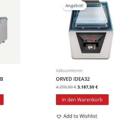
is
Preis
Preis
Angebot!
war:
ist:
50,00 €.
4.250,00 €
3.187,50 €.
Vakuumieren
1B
ORVED IDEA32
4.250,00
€
3.187,50
€
In den Warenkorb
Add to Wishlist