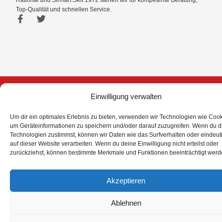
Rational und Sirman.Seit 1972 stehen wir für kompetente Beratung,
Top-Qualität und schnellen Service.
F
T
a
w
c
i
e
t
b
t
o
e
o
r
k
© 2026 All Rights Reserved.
-
Einwilligung verwalten
f
Um dir ein optimales Erlebnis zu bieten, verwenden wir Technologien wie Cook
um Geräteinformationen zu speichern und/oder darauf zuzugreifen. Wenn du 
Technologien zustimmst, können wir Daten wie das Surfverhalten oder eindeut
auf dieser Website verarbeiten. Wenn du deine Einwilligung nicht erteilst oder
zurückziehst, können bestimmte Merkmale und Funktionen beeinträchtigt werd
Akzeptieren
Ablehnen