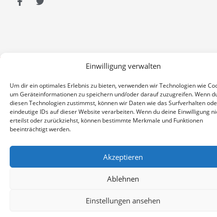
F
T
a
w
c
i
e
t
b
t
o
e
o
r
k
Einwilligung verwalten
© 2026 All Rights Reserved.
-
f
Um dir ein optimales Erlebnis zu bieten, verwenden wir Technologien wie Coo
um Geräteinformationen zu speichern und/oder darauf zuzugreifen. Wenn d
diesen Technologien zustimmst, können wir Daten wie das Surfverhalten ode
eindeutige IDs auf dieser Website verarbeiten. Wenn du deine Einwilligung ni
erteilst oder zurückziehst, können bestimmte Merkmale und Funktionen
beeinträchtigt werden.
Akzeptieren
Ablehnen
Einstellungen ansehen