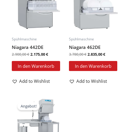
Spühlmaschine
Spühlmaschine
Niagara 442DE
Niagara 462DE
2.900,00
€
2.175,00
€
3.780,00
€
2.835,00
€
In den Warenkorb
In den Warenkorb
Add to Wishlist
Add to Wishlist
Ursprünglicher
Aktueller
Preis
Preis
Angebot!
war:
ist:
6.100,00 €
4.585,00 €.