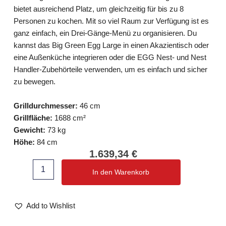
bietet ausreichend Platz, um gleichzeitig für bis zu 8
Personen zu kochen. Mit so viel Raum zur Verfügung ist es
ganz einfach, ein Drei-Gänge-Menü zu organisieren. Du
kannst das Big Green Egg Large in einen Akazientisch oder
eine Außenküche integrieren oder die EGG Nest- und Nest
Handler-Zubehörteile verwenden, um es einfach und sicher
zu bewegen.
Grilldurchmesser:
46 cm
Grillfläche:
1688 cm²
Gewicht:
73 kg
Höhe:
84 cm
1.639,34
€
Big
In den Warenkorb
Green
Egg
-
Large
Add to Wishlist
Menge