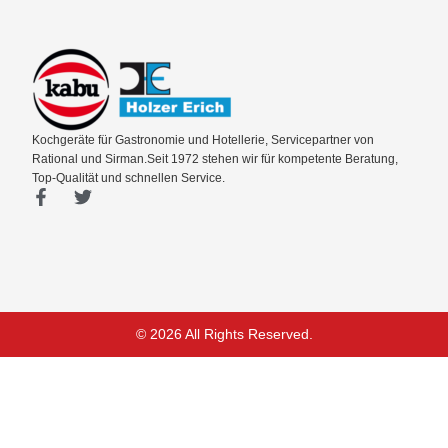
Kochgeräte für Gastronomie und Hotellerie, Servicepartner von
Rational und Sirman.Seit 1972 stehen wir für kompetente Beratung,
Top-Qualität und schnellen Service.
F
T
a
w
c
i
e
t
b
t
o
e
o
r
k
© 2026 All Rights Reserved.
-
f