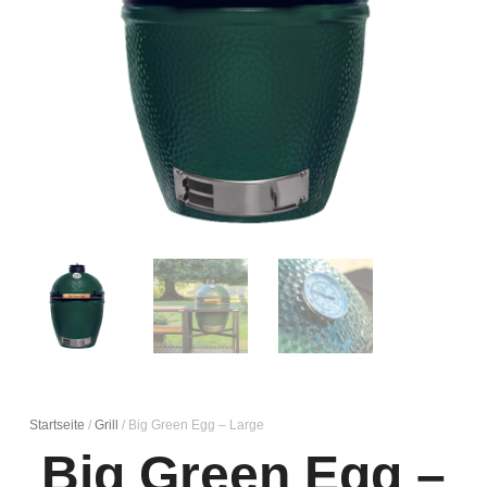
Startseite
/
Grill
/ Big Green Egg – Large
Big Green Egg –