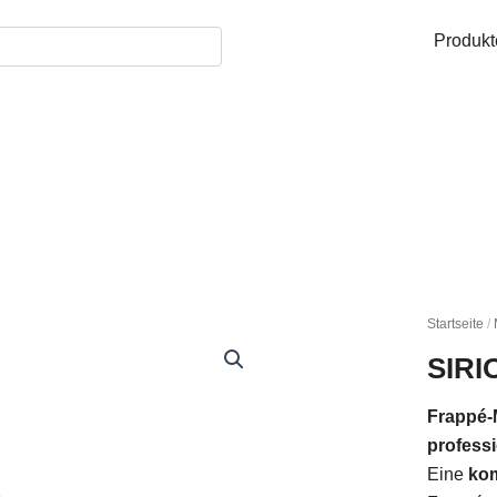
Produkt
Startseite
/
SIRI
Frappé-
professi
Eine
kom