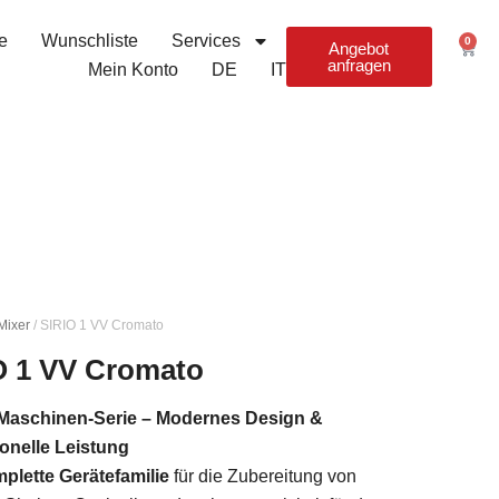
e
Wunschliste
Services
0
Ware
Angebot
anfragen
Mein Konto
DE
IT
Mixer
/ SIRIO 1 VV Cromato
O 1 VV Cromato
Maschinen-Serie – Modernes Design &
onelle Leistung
plette Gerätefamilie
für die Zubereitung von