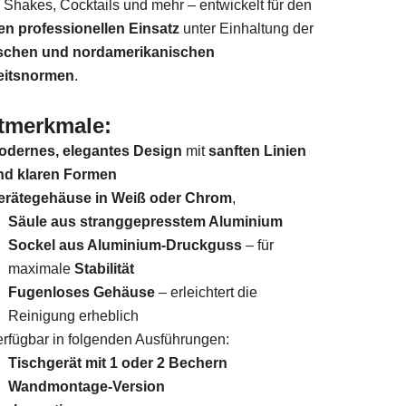
 Shakes, Cocktails und mehr – entwickelt für den
en professionellen Einsatz
unter Einhaltung der
schen und nordamerikanischen
eitsnormen
.
tmerkmale:
odernes, elegantes Design
mit
sanften Linien
nd klaren Formen
erätegehäuse in Weiß oder Chrom
,
Säule aus stranggepresstem Aluminium
Sockel aus Aluminium-Druckguss
– für
maximale
Stabilität
Fugenloses Gehäuse
– erleichtert die
Reinigung erheblich
erfügbar in folgenden Ausführungen:
Tischgerät mit 1 oder 2 Bechern
Wandmontage-Version