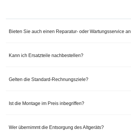
3
,
4
0
.
0
6
6
0
5
€
3
,
.
0
€
0
,
.
0
0
Bieten Sie auch einen Reparatur- oder Wartungsservice a
0
€
€
Kann ich Ersatzteile nachbestellen?
Gelten die Standard-Rechnungsziele?
Ist die Montage im Preis inbegriffen?
Wer übernimmt die Entsorgung des Altgeräts?