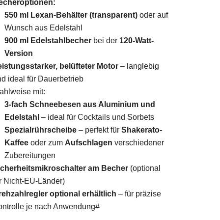
echeroptionen:
550 ml Lexan-Behälter (transparent)
oder auf
Wunsch aus Edelstahl
900 ml Edelstahlbecher
bei der
120-Watt-
Version
eistungsstarker, belüfteter Motor
– langlebig
d ideal für Dauerbetrieb
ahlweise mit:
3-fach Schneebesen aus Aluminium und
Edelstahl
– ideal für Cocktails und Sorbets
Spezialrührscheibe
– perfekt für
Shakerato-
Kaffee
oder zum
Aufschlagen
verschiedener
Zubereitungen
icherheitsmikroschalter am Becher
(optional
ür Nicht-EU-Länder)
rehzahlregler optional erhältlich
– für präzise
ontrolle je nach Anwendung#