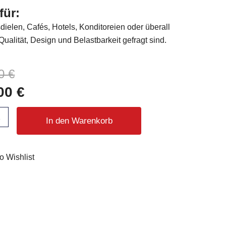
für:
sdielen, Cafés, Hotels, Konditoreien oder überall
Qualität, Design und Belastbarkeit gefragt sind.
ünglicher
ller
00
€
,00
€
0 €
0 €.
In den Warenkorb
o Wishlist