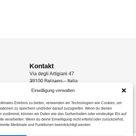
Kontakt
Via degli Artigiani 47
39100 Bolzano – Italia
Email: info@kabu.it
Einwilligung verwalten
Phone: +39 0471 977 318
ung
Mo-Fr 08:00 - 12:00 | 13:00 -
ptimales Erlebnis zu bieten, verwenden wir Technologien wie Cookies, um
17:00
mationen zu speichern und/oder darauf zuzugreifen. Wenn du diesen
 zustimmst, können wir Daten wie das Surfverhalten oder eindeutige IDs auf
te verarbeiten. Wenn du deine Einwilligung nicht erteilst oder zurückziehst,
immte Merkmale und Funktionen beeinträchtigt werden.
SIRIO