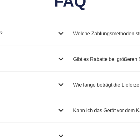
FAQ
:
0
1
,
.
0
6
0
7
6
€
n?
Welche Zahlungsmethoden st
,
.
0
0
€
Gibt es Rabatte bei größeren
Wie lange beträgt die Lieferze
Kann ich das Gerät vor dem Ka