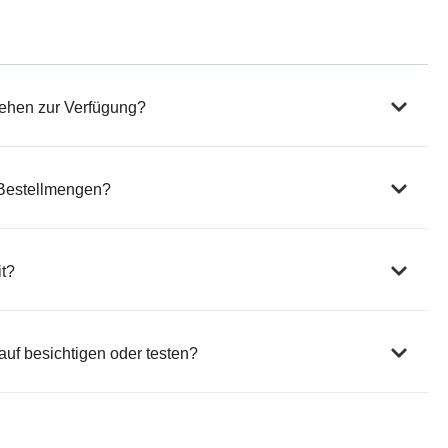
7
0
2
0
€
,
.
0
0
ehen zur Verfügung?
€
 Bestellmengen?
it?
uf besichtigen oder testen?