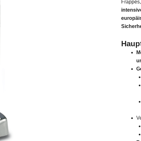
Frappés,
intensiv
europäi
Sicherh
Haup
M
u
G
V